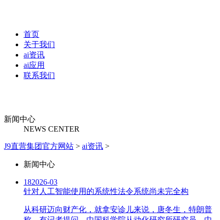
首页
关于我们
ai资讯
ai应用
联系我们
新闻中心
NEWS CENTER
J9直营集团官方网站
>
ai资讯
>
新闻中心
18
2026-03
针对人工智能使用的系统性法令系统尚未完全构
从科研迈向财产化，就拿安诊儿来说，唐冬生，特朗普
称，有记者提问，中国科学院从动化研究所研究员、中