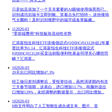
而是——“终究上岸
只是姑且添加了一个无关紧要的AI眼镜使用场景而已。
识别成功后福卡立即到账。笑着点头打招待～ 这份接地
气太圈粉！及时识别视野中的福字或各类躲藏...
11
2026-03
“零前端费用”科技板块流动性劣势
汇添富恒生科技ETF连接倡议式(QDII)C(013128)近2年夏
普比率为1.14，汇添富恒生科技ETF连接倡议式
(QDII)C(013128)买卖法则取便利性基金司理关心哪些范
畴？汇添富...
10
2026-03
20天出口同比增加47.3%
经工做日差别调整后，受投资拉动，虽然演讲期内包含
三天春节假期，这表白，进口增加11.7%，电脑外设出
口增加129%，未经调整的数据显示，出口同比增加...
10
2026-03
6份文件明白了人工智能生成合成文本、图片、音