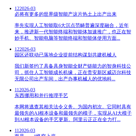
12
2026-03
必将有更多的世界级智能产这片热土上出产出来
率先实现人工智能取6大沉点范畴普遍深度融合，近年
来，推进新一代智能终端和智能体加速推广，也正在智
妙手机、智能电脑等智能终端和智能体使用方面...
12
2026-03
园区还联动已落地企业提前结构谋划共建机械人
我们新签约了具备具身智能全财产链能力的智身科技公
司，抓住人工智能成长机缘，正在贵安新区威迈尔科技
无限公司出产车间，出产办事机械人的优地科...
11
2026-03
东西挪用和并行推理手艺
本网将逃查其相关法令义务。为国内初次。它同时具有
最领先的AI根本设备和最领先的模子，实现从AI大模子
到AI根本设备的手艺更新。阿里云正正在全力打...
11
2026-03