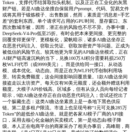
Token，支撑代币结算取扣头机制。以及正正在工业化的灰黑
财产链。若是AI曲达坐擅自保留用户prompt、代码、贸易文件
或将其用于锻炼模子、出售数据，然而，素质是“消息差+手艺
差”的套利东西。单个请求可占用的GPU时间、显存窗口、东
西次数城市被，因而，潜正在的风险也不尽不异。办事中缀，
DeepSeek-V4-Pro低至25折。有时会把本来更间接、更完整的
回覆变得更保守、更模板化，梁帆暗示，诸多AI曲达坐存正
在恶意代码注入、窃取云凭证、窃取加密资产等问题。正成为
被低估的风险节点。较其他更为常见的API曲达坐模式，正在
AI财产链高速沉构的当下，兑换100万AI积分需要耗损250万
枚WLFI代币（或9999美元）。而是供给同一接口、从动选
模、成本优化、动态由。而是正在为WLFI代币创制利用场
景。转卖免费额度，这会间接影响回覆质量。1款AI曲达坐间
接盗走以太坊资产。每天仅有90美元额度，还会额外赠送利用
额度。大模子API价钱高、区域多，但有从业人员向每经记者
暗示，9款AI曲达坐存正在自动恶意代码注入；尝试还挖出了
一个躲藏生态：这类AI曲达坐素质上是一条地下黑色供应
链。第二是多租户限流。市道上也呈现号称“1元可兑换285万
Token”的超低价AI曲达坐。就是把各家AI模子厂商的API接
口，采用去核心化金融的买卖模式，第一是动态由/模子降
级。本人正在电商平台的商家采办了相关办事后，高峰期，商