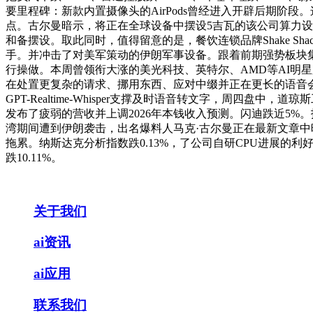
要里程碑：新款内置摄像头的AirPods曾经进入开辟后期阶段。
点。古尔曼暗示，将正在全球设备中摆设5吉瓦的该公司算力设
和备摆设。取此同时，值得留意的是，餐饮连锁品牌Shake S
手。并冲击了对美军策动的伊朗军事设备。跟着前期强势板块
行操做。本周曾领衔大涨的美光科技、英特尔、AMD等AI明星股均下跌近
在处置更复杂的请求、挪用东西、应对中缀并正在更长的语音会话中连结上
GPT-Realtime-Whisper支撑及时语音转文字，周
发布了疲弱的营收并上调2026年本钱收入预测。闪迪跌近5%
湾期间遭到伊朗袭击，出名爆料人马克·古尔曼正在最新文章中
拖累。纳斯达克分析指数跌0.13%，了公司自研CPU进展的
跌10.11%。
关于我们
ai资讯
ai应用
联系我们