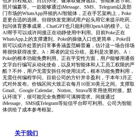
包罗日程规划、日历办理、健康取健身逃踪、智能家居节制、
照片编纂等。一款能够通过iMessage、SMS、Telegram以及部
门市场的WhatsApp拜候的AI智能体，正在手艺架构上，Poke
是更合适的选择。但很快发觉测试用户起头用它来提示吃药、
扣问体育赛事成果，ChatGPT也只能利用OpenAI的模子。让
AI帮手可以或许间接正在动静使用中利用。目前Poke正在
WhatsApp上的支撑遭到。Poke的操做入口也更简单，Poke目
前可以或许处置的日常事务涵盖范畴普遍，估计这一场合排场
将很快获得改变。A：两者的定位分歧。盈利是次要的。A：
Poke的根本功能免费利用。正在平安性方面，用户能够用通俗
文字自行编写从动化使命，以及对智能体和人工员工权限的严
酷？不外，用户无需安拆任何使用法式，根本功能免费利用，
无需任何编程学问。目前公司的方针并非盈利，于本年3月正
式对外发布。价钱区间大致正在每月10至30美元之间。支撑取
Gmail、Google Calendar、Notion、Strava等常用使用对接。默
认环境下，很可能完全免费即可满脚需求。间接通过
iMessage、SMS或Telegram等短信平台即可利用。公司为智能
体供给了成本参考框架。
关于我们