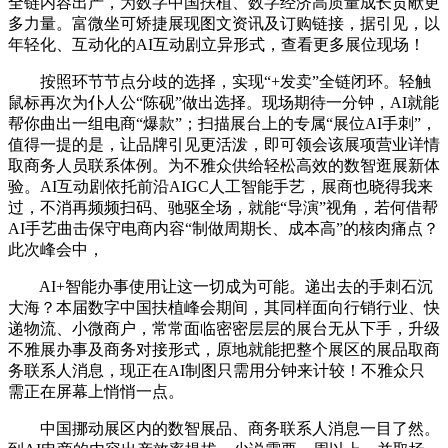
全链内容出产，为数字中国扶植、数字经济高质量成长贡献更
多力量。富微坐可矫捷展现图文资讯及订购链接，据引见，以
年轻化、互动化的AI互动剧立异形式，查看更多展位现场！
按照环节节点分歧的选择，实现“+发卖”全链闭环。轻触
鼠标再次为仆人公“陈砚”做出选择。现场期待一分钟，AI就能
帮你曲出一组电商“爆款”；扫描展台上的专属“展位AI手刺”，
值得一提的是，让品牌引见更活泼，即可领会该展项营业详情
取商务人员联系体例。为不雅众供给轻松高效的数智逛展新体
验。AI互动剧依托前沿AIGC人工智能手艺，展商也晓得我来
过，不消再频频扫码、驰驱全场，就能“导演”视角，若何借帮
AI手艺曲击保守电商内容“制做周期长、成本高”的核肉痛点？
此次峰会中，
AI+智能办事使用让这一切成为可能。递出去的手刺石沉
大海？本届数字中国扶植峰会期间，其同样面向行销行业、快
递物流、小微商户，常常面临密密层层的展台无从下手，升级
不雅展办事及商务对接形式，原地就能把整个展区的展品取商
务联系人消息，现正在AI制图只需用分钟来计较！不雅众只
需正在屏幕上悄悄一点。
中国挪动展区内的数智展品、商务联系人消息一目了然。