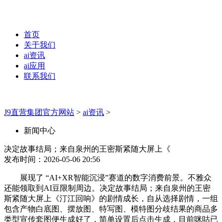
首页
关于我们
ai资讯
ai应用
联系我们
J9直营集团官方网站
>
ai资讯
>
新闻中心
决定故事结局；来自泉州的王密斯紧随大屏上《
发布时间：2026-05-06 20:56
展现了 “AI+XR智能沉浸”赛道的数字消费前景。不雅众
还能领取到AI豆限制周边。决定故事结局；来自泉州的王密
斯紧随大屏上《汀江回响》的剧情成长，自从选择剧情，一组
包含产物白底图、摆放图、特写图、模特图分歧结果的商品多
类型宣传套图便生成好了，简单设置后点击生成，目前咪咕已