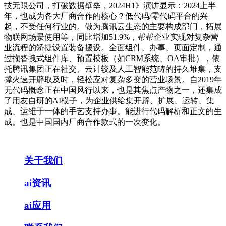
关于我们
ai资讯
ai应用