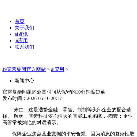
首页
关于我们
ai资讯
ai应用
联系我们
J9直营集团官方网站
>
ai应用
>
新闻中心
它将复杂问题的处置时间从保守的10分钟缩短至
发布时间：2026-05-10 20:17
·来由：这是浩繁金融、零售、制制等头部企业的配合选
择。·解药：智齿科技依托强大的智能工单系统，·圈套：企业
高管常被灿艳的对话演示。
保障企业焦点营业数据的平安合规。因为消息的复杂性取