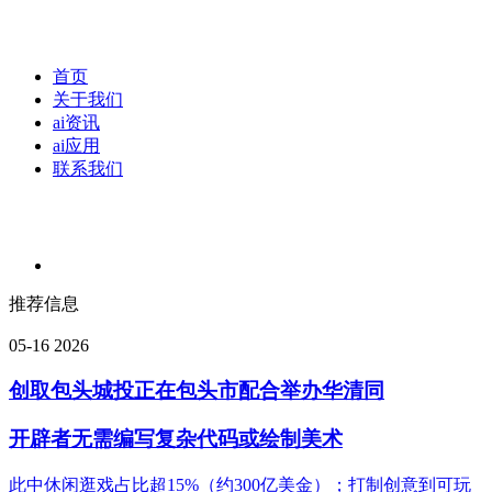
首页
关于我们
ai资讯
ai应用
联系我们
推荐信息
05-16
2026
创取包头城投正在包头市配合举办华清同
开辟者无需编写复杂代码或绘制美术
此中休闲逛戏占比超15%（约300亿美金）；打制创意到可玩