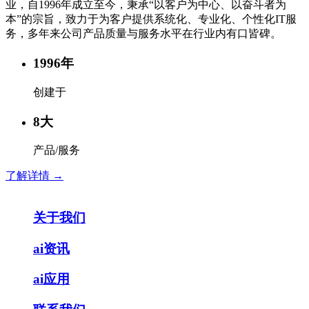
业，自1996年成立至今，秉承“以客户为中心、以奋斗者为
本”的宗旨，致力于为客户提供系统化、专业化、个性化IT服
务，多年来公司产品质量与服务水平在行业内有口皆碑。
1996
年
创建于
8
大
产品/服务
了解详情 →
关于我们
ai资讯
ai应用