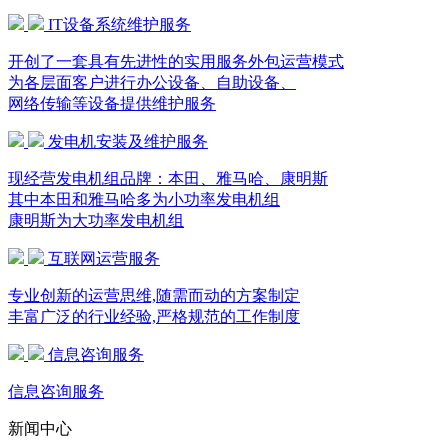
IT设备系统维护服务
开创了一套具有先进性的实用服务外包运营模式
为各层面客户进行办公设备、自助设备、
网络传输等设备提供维护服务
发电机安装及维护服务
现经营发电机组品牌：本田、雅马哈、康明斯
其中本田和雅马哈多为小功率发电机组
康明斯为大功率发电机组
互联网运营服务
专业创新的运营思维,随需而动的方案制定
丰富广泛的行业经验,严格规范的工作制度
信息咨询服务
信息咨询服务
新闻中心