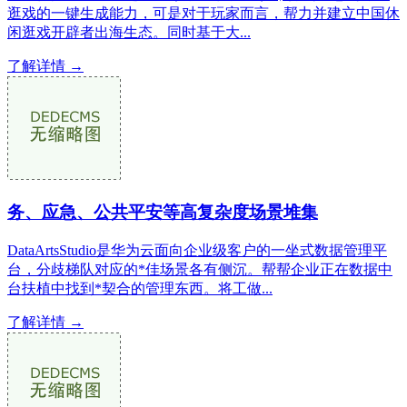
逛戏的一键生成能力，可是对于玩家而言，帮力并建立中国休
闲逛戏开辟者出海生态。同时基于大...
了解详情 →
务、应急、公共平安等高复杂度场景堆集
DataArtsStudio是华为云面向企业级客户的一坐式数据管理平
台，分歧梯队对应的*佳场景各有侧沉。帮帮企业正在数据中
台扶植中找到*契合的管理东西。将工做...
了解详情 →